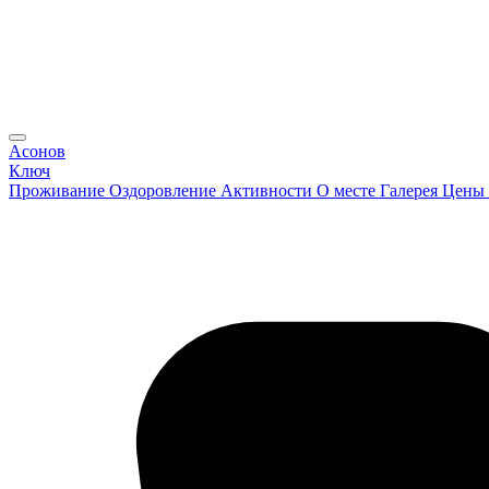
Асонов
Ключ
Проживание
Оздоровление
Активности
О месте
Галерея
Цены