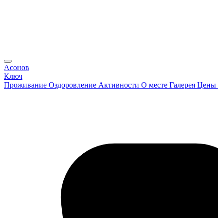
Асонов
Ключ
Проживание
Оздоровление
Активности
О месте
Галерея
Цены